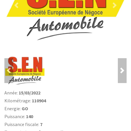
Previous
Nex
Previous
Ne
Année:
15/03/2022
Kilométrage:
110904
Energie:
GO
Puissance:
140
Puissance fiscale:
7