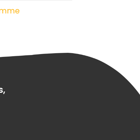
lamme
s,